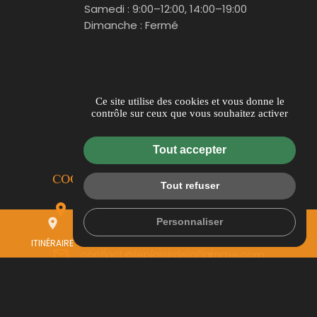
Samedi : 9:00–12:00, 14:00–19:00
Dimanche : Fermé
Ce site utilise des cookies et vous donne le
contrôle sur ceux que vous souhaitez activer
Tout accepter
COORDONNÉES
Tout refuser
location_on
All. des Prés Verts,,
Personnaliser
place
mail
call
84120 Pertuis
ITINÉRAIRE
CONTACTEZ-NOUS
04 69 00 14 50
mail_outline
contact@leplaisirdelaflamme.com
language
www.leplaisirdelaflamme.com
phone
04 69 00 14 50