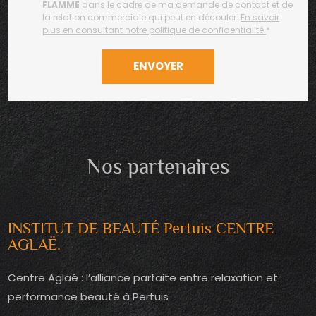
FLAMME
dans le cadre de ma demande de contact et de
la relation commerciale qui peut en découler.
En savoir
plus en consultant notre politique de confidentialité.
*
Nos partenaires
INSTITUT DE BEAUTÉ Pertuis CENTRE
AGLAË.
Centre Aglaé : l’alliance parfaite entre relaxation et
performance beauté à Pertuis