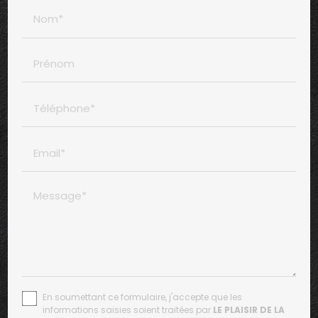
Nom*
Prénom
Téléphone*
Email*
Message*
En soumettant ce formulaire, j'accepte que les
informations saisies soient traitées par
LE PLAISIR DE LA