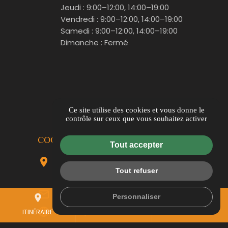
Jeudi : 9:00–12:00, 14:00–19:00
Vendredi : 9:00–12:00, 14:00–19:00
Samedi : 9:00–12:00, 14:00–19:00
Dimanche : Fermé
Ce site utilise des cookies et vous donne le
contrôle sur ceux que vous souhaitez activer
COORDONNÉES
Tout accepter
location_on
All. des Prés Verts,,
Tout refuser
84120 Pertuis
mail_outline
contact@leplaisirdelaflamme.com
Personnaliser
place
mail
call
language
www.leplaisirdelaflamme.com
ITINÉRAIRE
CONTACTEZ-NOUS
04 69 00 14 50