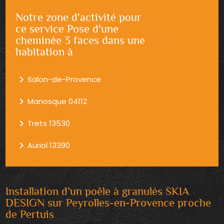
Notre zone d'activité pour
ce service Pose d'une
cheminée 3 faces dans une
habitation à
navigate_next
Salon-de-Provence
navigate_next
Manosque 04112
navigate_next
Trets 13530
navigate_next
Auriol 13390
Installation d’un poêle à granulés SKIA
DESIGN sur Peyrolles-en-Provence proche
de Pertuis